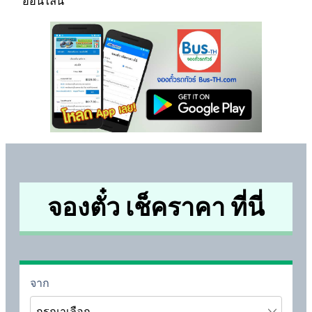
ออนไลน์
จองตั๋ว เช็คราคา ที่นี่