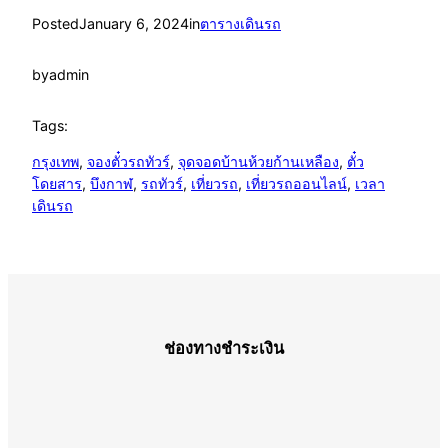
Posted
January 6, 2024
in
ตารางเดินรถ
by
admin
Tags:
กรุงเทพ
, 
จองตั๋วรถทัวร์
, 
จุดจอดบ้านห้วยก้านเหลือง
, 
ตั๋ว
โดยสาร
, 
บึงกาฬ
, 
รถทัวร์
, 
เที่ยวรถ
, 
เที่ยวรถออนไลน์
, 
เวลา
เดินรถ
ช่องทางชำระเงิน